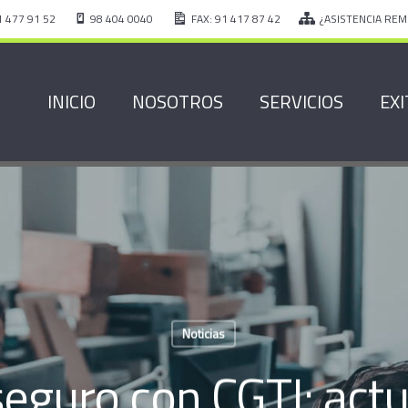
1 477 91 52
98 404 0040
FAX: 91 417 87 42
¿ASISTENCIA REM
INICIO
NOSOTROS
SERVICIOS
EXI
Noticias
eguro con CGTI: actu