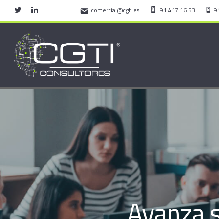
comercial@cgti.es
91 417 16 53
9
Avanza s
Hit enter to search or ESC to close