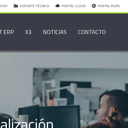
OTA?
SOPORTE TÉCNICO
PORTAL CLOUD
PORTAL RGPD
T ERP
X3
NOTICIAS
CONTACTO
alización