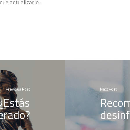
que actualizarlo.
Previous Post
Next Post
¿Estás
Recom
erado?
desinf